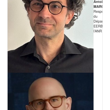
Antoine
MARGEO
Responsa
du
Départem
EERB de
l’ANR