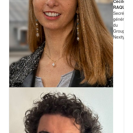
Cécile
RAQUIN
Secrétaire
générale
du
Groupe
Nexity