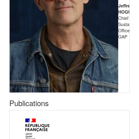
Jeffrey
HOGUE
Chief
Sustainabil
Officer de
GAP
Publications