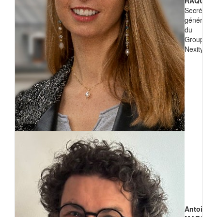
RAQUIN
Secrétaire
générale
du
Groupe
Nexity
Antoine