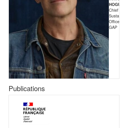
HOGUE
Chief
Sustainabil
Officer de
GAP
Publications