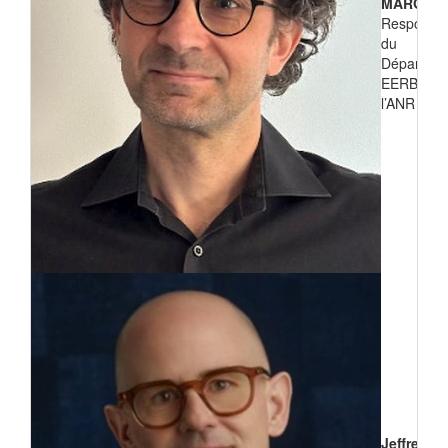
MARGEO
Responsa
du
Départem
EERB de
l’ANR
Jeffrey