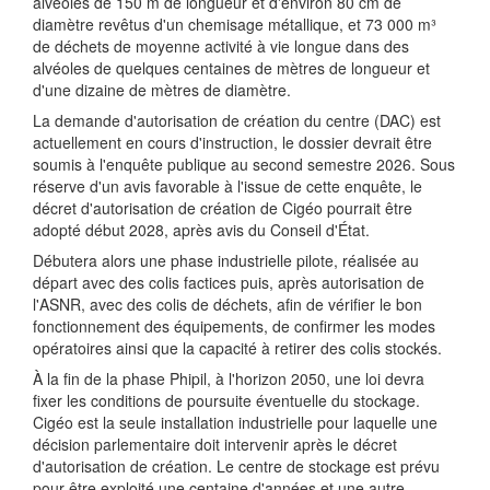
alvéoles de 150 m de longueur et d'environ 80 cm de
diamètre revêtus d'un chemisage métallique, et 73 000 m³
de déchets de moyenne activité à vie longue dans des
alvéoles de quelques centaines de mètres de longueur et
d'une dizaine de mètres de diamètre.
La demande d'autorisation de création du centre (DAC) est
actuellement en cours d'instruction, le dossier devrait être
soumis à l'enquête publique au second semestre 2026. Sous
réserve d'un avis favorable à l'issue de cette enquête, le
décret d'autorisation de création de Cigéo pourrait être
adopté début 2028, après avis du Conseil d'État.
Débutera alors une phase industrielle pilote, réalisée au
départ avec des colis factices puis, après autorisation de
l'ASNR, avec des colis de déchets, afin de vérifier le bon
fonctionnement des équipements, de confirmer les modes
opératoires ainsi que la capacité à retirer des colis stockés.
À la fin de la phase Phipil, à l'horizon 2050, une loi devra
fixer les conditions de poursuite éventuelle du stockage.
Cigéo est la seule installation industrielle pour laquelle une
décision parlementaire doit intervenir après le décret
d'autorisation de création. Le centre de stockage est prévu
pour être exploité une centaine d'années et une autre