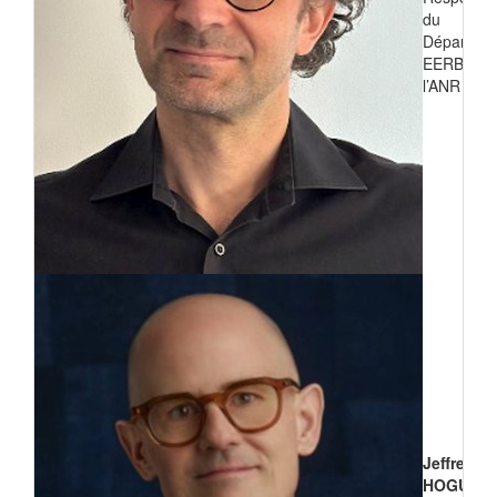
du
Départem
EERB de
l’ANR
Jeffrey
HOGUE