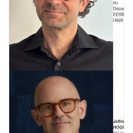
du
Départem
EERB de
l’ANR
Jeffrey
HOGUE
Chief