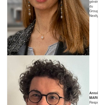
générale
du
Groupe
Nexity
Antoine
MARGEO
Responsa