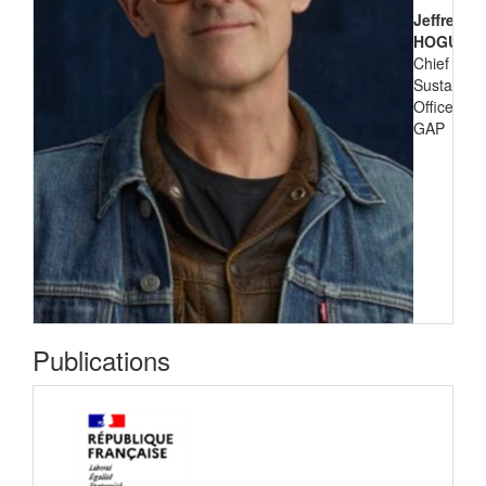
Jeffrey
HOGUE
Chief
Sustainabil
Officer de
GAP
Publications