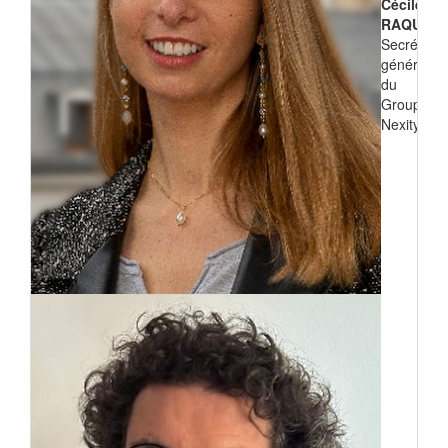
Cécile
RAQUIN
Secrétaire
générale
du
Groupe
Nexity