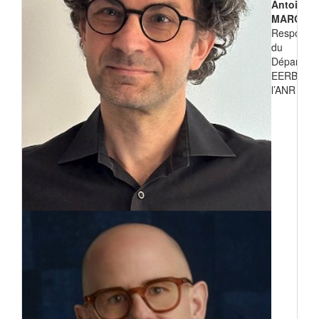
Antoine
MARGEO
Responsa
du
Départem
EERB de
l’ANR