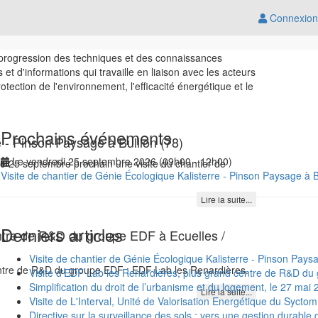
Connexion
a progression des techniques et des connaissances
 d'informations qui travaille en liaison avec les acteurs
ection de l'environnement, l'efficacité énergétique et le
Prochains événements
e - Pinson Paysage à Bullion (78)
Le vendredi 25 septembre 2026 (09h00 - 12h00)
 le 25 septembre prochain une visite du chantier de
Visite de chantier de Génie Écologique Kalisterre - Pinson Paysage à B
Lire la suite...
Derniers articles
entre de R&D du groupe EDF à Ecuelles /
Visite de chantier de Génie Écologique Kalisterre - Pinson Paysa
centre de R&D du groupe EDF : EDF Lab les Renardières.
Visite d'EDF Lab les Renardières, plus grand centre de R&D du
Simplification du droit de l’urbanisme et du logement, le 27 mai
Lire la suite...
Visite de L'Interval, Unité de Valorisation Energétique du Syctom
Directive sur la surveillance des sols : vers une gestion durable