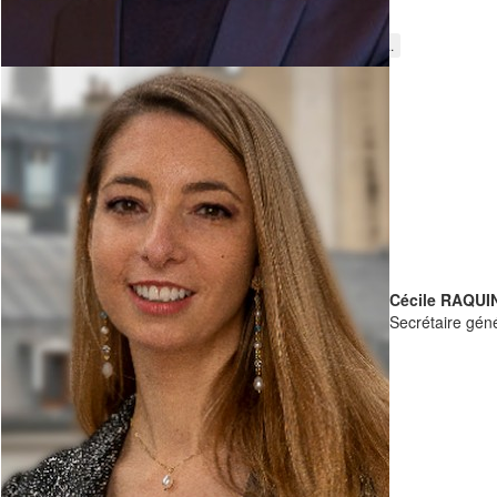
Lire la suite...
Cécile RAQUI
Secrétaire gén