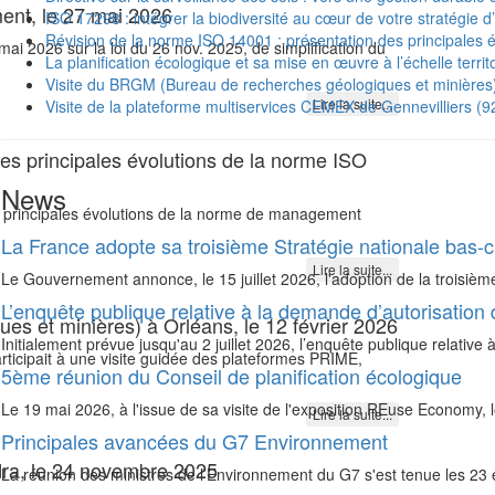
ment, le 27 mai 2026
ISO 17298 : intégrer la biodiversité au cœur de votre stratégie d’
Révision de la norme ISO 14001 : présentation des principales
 2026 sur la loi du 26 nov. 2025, de simplification du
La planification écologique et sa mise en œuvre à l’échelle terri
Visite du BRGM (Bureau de recherches géologiques et minières) 
Lire la suite...
Visite de la plateforme multiservices CEMEX de Gennevilliers (9
es principales évolutions de la norme ISO
News
es principales évolutions de la norme de management
La France adopte sa troisième Stratégie nationale bas-
Lire la suite...
Le Gouvernement annonce, le 15 juillet 2026, l'adoption de la troisième
L’enquête publique relative à la demande d’autorisation
s et minières) à Orléans, le 12 février 2026
Initialement prévue jusqu'au 2 juillet 2026, l’enquête publique relative
ticipait à une visite guidée des plateformes PRIME,
5ème réunion du Conseil de planification écologique
Le 19 mai 2026, à l'issue de sa visite de l'exposition REuse Economy,
Lire la suite...
Principales avancées du G7 Environnement
dra, le 24 novembre 2025
La réunion des ministres de l’Environnement du G7 s'est tenue les 23 et 