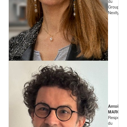
du
Groupe
Nexity
Antoine
MARGEO
Responsa
du