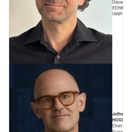
Départem
EERB de
l’ANR
Jeffrey
HOGUE
Chief
Sustainabil