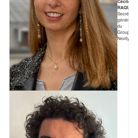
Cécile
RAQUIN
Secrétaire
générale
du
Groupe
Nexity