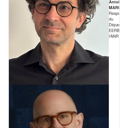
Antoine
MARGEO
Responsa
du
Départem
EERB de
l’ANR