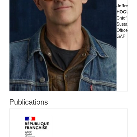
Jeffrey
HOGUE
Chief
Sustainabil
Officer de
GAP
Publications